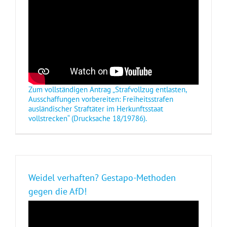
Zum vollständigen Antrag „Strafvollzug entlasten,
Ausschaffungen vorbereiten: Freiheitsstrafen
ausländischer Straftäter im Herkunftsstaat
vollstrecken“ (Drucksache 18/19786).
Weidel verhaften? Gestapo-Methoden
gegen die AfD!