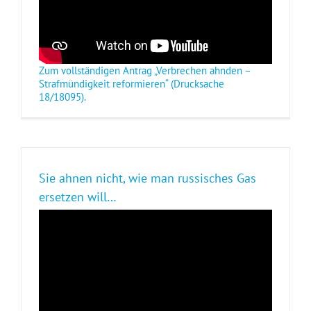
Zum vollständigen Antrag „Verbrechen ahnden –
Strafmündigkeit reformieren“ (Drucksache
18/18095).
Sie ahnen nicht, wie man russisches Gas
ersetzen will…