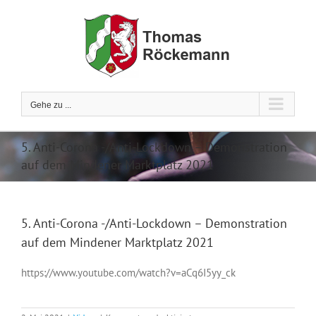
Zum
Inhalt
springen
Gehe zu ...
5. Anti-Corona -/Anti-Lockdown – Demonstration
auf dem Mindener Marktplatz 2021
5. Anti-Corona -/Anti-Lockdown – Demonstration
auf dem Mindener Marktplatz 2021
https://www.youtube.com/watch?v=aCq6I5yy_ck