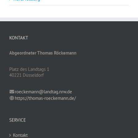
KONTAKT
Abgeordneter Thomas Röckemann
Platz des Landtags 1
40221 Düsseldorf
roeckemann@landtag.nrw.de
https://thomas-roeckemann.de/
SERVICE
Kontakt