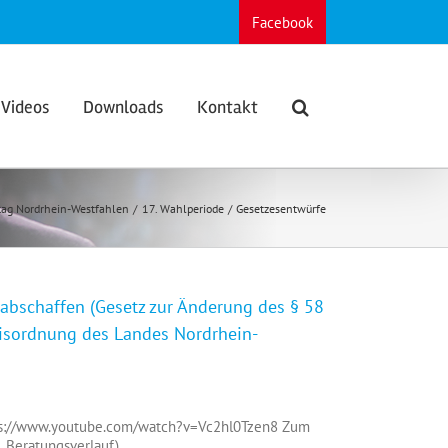
Facebook
Videos
Downloads
Kontakt
tag Nordrhein-Westfahlen
17. Wahlperiode
Gesetzesentwürfe
abschaffen (Gesetz zur Änderung des § 58
isordnung des Landes Nordrhein-
für
Grundgesetzfeindliche
Zählgemeinschaften
ps://www.youtube.com/watch?v=Vc2hl0Tzen8 Zum
abschaffen
 Beratungsverlauf)