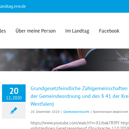
andtag.nrw.de
les
Über meine Person
Im Landtag
Facebook
Startseite
Land
Grundgesetzfeindliche Zählgemeinschaften 
20
der Gemeindeordnung und des § 41 der Kre
12, 2020
Westfalen)
20. Dezember 2020
|
Gesetzesentwürfe
|
Kommentare deaktiviert
https://www.youtube.com/watch?v=X1rbak7R9fY htt
vollständigen Gesetzesentwurf (Drucksache 17/12059,