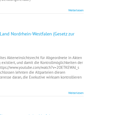
(Gesetz
zur
Weiterlesen
Änderung
des
§
58
der
 Land Nordrhein-Westfalen (Gesetz zur
Gemeindeordnung
und
des
§
setz
41
tes Akteneinsichtsrecht für Abgeordnete in Akten
der
derung
 existiert, und damit die Kontrollmöglichkeiten der
Kreisordnung
r
 https://www.youtube.com/watch?v=2OETKEWAJ_s
des
rfassung
lossen lehnten die Altparteien diesen
Landes
eresse daran, die Exekutive wirksam kontrollieren
Nordrhein-
s
Westfalen)
nd
rdrhein-
Weiterlesen
stfalen
esetz
ärkung
r