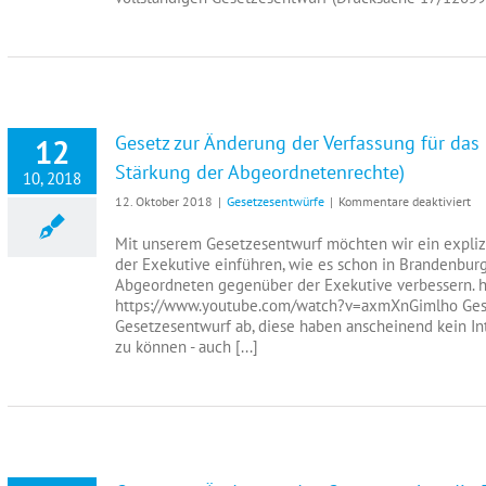
Gesetz zur Änderung der Verfassung für das
12
Stärkung der Abgeordnetenrechte)
10, 2018
für
12. Oktober 2018
|
Gesetzesentwürfe
|
Kommentare deaktiviert
Ge
zur
Mit unserem Gesetzesentwurf möchten wir ein explizi
Än
der Exekutive einführen, wie es schon in Brandenburg
de
Abgeordneten gegenüber der Exekutive verbessern.
Ve
https://www.youtube.com/watch?v=axmXnGimlho Gesch
für
Gesetzesentwurf ab, diese haben anscheinend kein Int
da
zu können - auch [...]
La
No
We
(G
zur
St
de