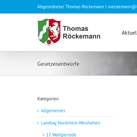
Zum
Abgeordneter Thomas Röckemann |
roeckemann@l
Inhalt
springen
Aktuel
Gesetzesentwürfe
Kategorien
Allgemeines
Landtag Nordrhein-Westfahlen
17. Wahlperiode