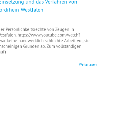
Einsetzung und das Verfahren von
geordnetenrechte)
ordrhein-Westfalen
für
Gesetz
zur
er Persönlichkeitsrechte von Zeugen in
Änderung
estfalen. https://www.youtube.com/watch?
des
r keine handwerklich schlechte Arbeit vor, sie
Gesetzes
nscheinigen Gründen ab. Zum vollständigen
über
uf)
die
Einsetzung
Weiterlesen
und
das
Verfahren
von
Untersuchungsausschüssen
des
Landtags
Nordrhein-
Westfalen