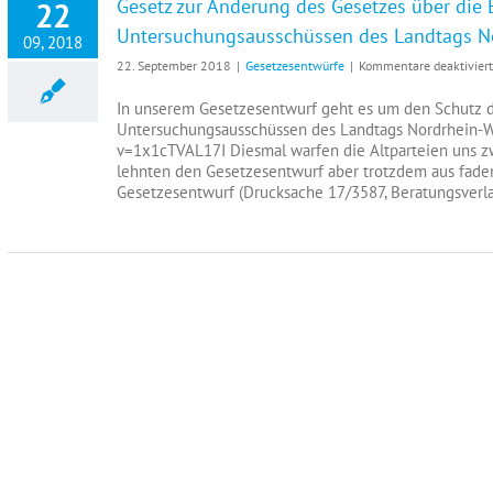
Gesetz zur Änderung des Gesetzes über die 
22
Ab
Untersuchungsausschüssen des Landtags N
09, 2018
22. September 2018
|
Gesetzesentwürfe
|
Kommentare deaktiviert
In unserem Gesetzesentwurf geht es um den Schutz d
Untersuchungsausschüssen des Landtags Nordrhein-W
v=1x1cTVAL17I Diesmal warfen die Altparteien uns zwa
lehnten den Gesetzesentwurf aber trotzdem aus fade
Gesetzesentwurf (Drucksache 17/3587, Beratungsverla