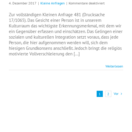
für
4. Dezember 2017
|
Kleine Anfragen
|
Kommentare deaktiviert
Vollverschleierun
in
Zur vollständigen Kleinen Anfrage 481 (Drucksache
Nordrhein-
17/1065). Das Gesicht einer Person ist in unserem
Westfalen
Kulturraum das wichtigste Erkennungsmerkmal, mit dem wir
ein Gegenüber erfassen und einschätzen. Das Gelingen einer
sozialen und kulturellen Integration setzt voraus, dass jede
Person, die hier aufgenommen werden will, sich dem
hiesigen Grundkonsens anschließt. Jedoch bringt die religiös
motivierte Vollverschleierung den [...]
Weiterlesen
Vor
1
2