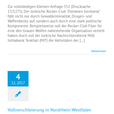
Sind
türkische
Zur vollständigen Kleinen Anfrage 552 (Drucksache
Rocker-
17/1275). Der türkische Rocker-Club "Osmanen Germania"
Clubs
fällt nicht nur durch Gewaltkriminalität, Drogen- und
Erdogans
Waffenbesitz auf, sondern auch durch eine stark politische
verlängerter
Komponente. Beispielsweise soll der Rocker-Club Flyer für
Arm
eine den Grauen Wölfen nahestehende Organisation verteilt
in
haben. Auch soll der türkische Nachrichtendienst Milli
NRW?
Istihabarat Teskilati (MIT) die Aktivitäten der [...]
Weiterlesen
4
12, 2017
Vollverschleierung in Nordrhein-Westfalen