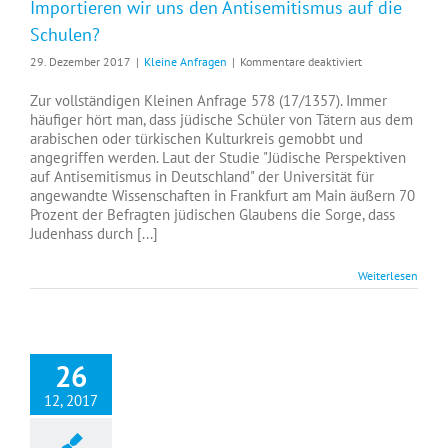
Importieren wir uns den Antisemitismus auf die
Schulen?
für
29. Dezember 2017
|
Kleine Anfragen
|
Kommentare deaktiviert
Importieren
wir
Zur vollständigen Kleinen Anfrage 578 (17/1357). Immer
uns
häufiger hört man, dass jüdische Schüler von Tätern aus dem
den
arabischen oder türkischen Kulturkreis gemobbt und
Antisemitismus
angegriffen werden. Laut der Studie "Jüdische Perspektiven
auf
auf Antisemitismus in Deutschland" der Universität für
die
angewandte Wissenschaften in Frankfurt am Main äußern 70
Schulen?
Prozent der Befragten jüdischen Glaubens die Sorge, dass
Judenhass durch [...]
Weiterlesen
26
12, 2017