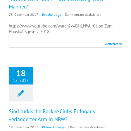
Männer?
für
23. Dezember 2017
|
Redebeiträge
|
Kommentare deaktiviert
Allein
unter
https://www.youtube.com/watch?v=BHLNWurCUoo Zum
Frauen
Haushaltsgesetz 2018.
–
Gleichstellung
Weiterlesen
ohne
Männer?
18
12, 2017
Sind türkische Rocker-Clubs Erdogans
verlängerter Arm in NRW?
für
18. Dezember 2017
|
Kleine Anfragen
|
Kommentare deaktiviert