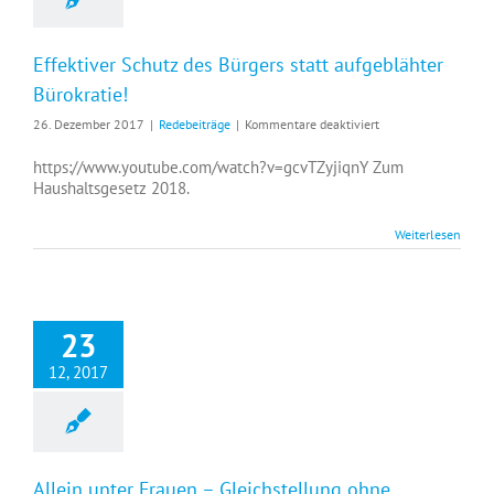
Effektiver Schutz des Bürgers statt aufgeblähter
Bürokratie!
für
26. Dezember 2017
|
Redebeiträge
|
Kommentare deaktiviert
Effektiver
Schutz
https://www.youtube.com/watch?v=gcvTZyjiqnY Zum
des
Haushaltsgesetz 2018.
Bürgers
statt
Weiterlesen
aufgeblähter
Bürokratie!
23
12, 2017
Allein unter Frauen – Gleichstellung ohne