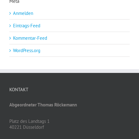
Meta
Anmelden
Eintrags-Feed
Kommentar-Feed
WordPress.org
KONTAKT
Abgeordneter Thomas Röckemann
Platz des Landtags 1
40221 Düsseldorf