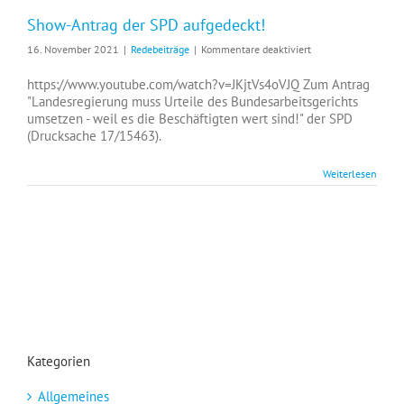
Show-Antrag der SPD aufgedeckt!
für
16. November 2021
|
Redebeiträge
|
Kommentare deaktiviert
Show-
Antrag
https://www.youtube.com/watch?v=JKjtVs4oVJQ Zum Antrag
der
"Landesregierung muss Urteile des Bundesarbeitsgerichts
SPD
umsetzen - weil es die Beschäftigten wert sind!" der SPD
aufgedeckt!
(Drucksache 17/15463).
Weiterlesen
Kategorien
Allgemeines