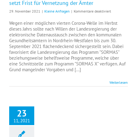
setzt Frist für Vernetzung der Ämter
für
29. November 2021
|
Kleine Anfragen
|
Kommentare deaktiviert
Land
macht
Wegen einer möglichen vierten Corona-Welle im Herbst
Druck
dieses Jahrs sollte nach Willen der Landesregierung der
auf
elektronische Datenaustausch zwischen den kommunalen
die
Gesundheitsämtern in Nordrhein-Westfalen bis zum 30.
Gesundheitsämt
September 2021 flächendeckend sichergestellt sein. Dabei
und
favorisiert die Landesregierung das Programm "SORMAS"
setzt
beziehungsweise behelfsweise Programme, welche über
Frist
eine Schnittstelle zum Programm "SORMAS X" verfügen. Auf
für
Grund mangelnder Vorgaben und [...]
Vernetzung
der
Weiterlesen
Ämter
23
11, 2021