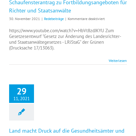
Schaufensterantrag zu Fortbildungsangeboten für
Richter und Staatsanwälte
für
30. November 2021
|
Redebeiträge
|
Kommentare deaktiviert
Schaufensterantrag
zu
https://www.youtube.com/watch?v=HbVt8zdJKYU Zum
Fortbildungsangebo
Gesetzesentwurf "Gesetz zur Änderung des Landesrichter-
für
und Staatsanwältegesetzes - LRiStaG" der Grünen
Richter
(Drucksache 17/13063).
und
Staatsanwälte
Weiterlesen
29
11, 2021
Land macht Druck auf die Gesundheitsämter und