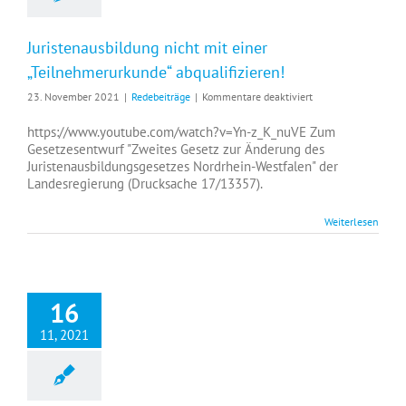
Juristenausbildung nicht mit einer
„Teilnehmerurkunde“ abqualifizieren!
für
23. November 2021
|
Redebeiträge
|
Kommentare deaktiviert
Juristenausbildung
nicht
https://www.youtube.com/watch?v=Yn-z_K_nuVE Zum
mit
Gesetzesentwurf "Zweites Gesetz zur Änderung des
einer
Juristenausbildungsgesetzes Nordrhein-Westfalen" der
„Teilnehmerurkunde
Landesregierung (Drucksache 17/13357).
abqualifizieren!
Weiterlesen
16
11, 2021