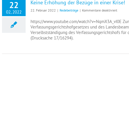
Keine Erhöhung der Bezüge in einer Krise!
22
steh
für
22. Februar 2022
|
Redebeiträge
|
Kommentare deaktiviert
02, 2022
Keine
Erhöhu
https://www.youtube.com/watch?v=NqmX3A_vI0E Zum 
der
Verfassungsgerichtshofgesetzes und des Landesbea
Bezüge
Verselbstständigung des Verfassungsgerichtshofs für
in
(Drucksache 17/16294).
einer
Krise!