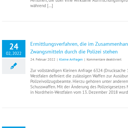
Personen, die über eine wirksame Auffrischungsimpfung
Covi
während [...]
19
Ermittlungsverfahren, die im Zusammenha
24
Zwangsmitteln durch die Polizei stehen
02, 2022
für
24. Februar 2022
|
Kleine Anfragen
|
Kommentare deaktiviert
Ermi
die
Zur vollständigen Kleinen Anfrage 6324 (Drucksache 1
im
Westfalen definiert die zulässigen Waffen zur Ausüb
Zus
Polizeivollzugsbeamte. Hierzu gehören unter anderem
mit
Schusswaffen. Mit der Änderung des Polizeigesetzes 
der
in Nordrhein-Westfalen vom 13. Dezember 2018 wurde 
Anw
von
bes
Zwan
durc
die
Poli