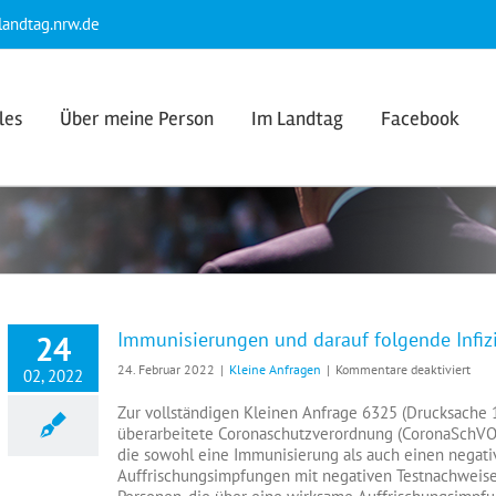
andtag.nrw.de
les
Über meine Person
Im Landtag
Facebook
Immunisierungen und darauf folgende Infiz
24
für
24. Februar 2022
|
Kleine Anfragen
|
Kommentare deaktiviert
02, 2022
Immu
und
Zur vollständigen Kleinen Anfrage 6325 (Drucksache 1
dara
überarbeitete Coronaschutzverordnung (CoronaSchVO)
folg
die sowohl eine Immunisierung als auch einen negati
Infi
Auffrischungsimpfungen mit negativen Testnachweisen
durc