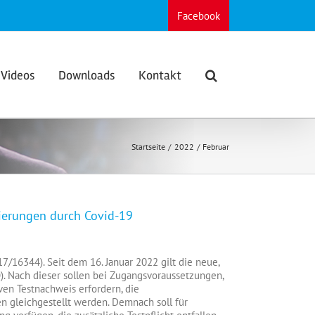
Facebook
Videos
Downloads
Kontakt
Startseite
2022
Februar
ierungen durch Covid-19
nisierungen
7/16344). Seit dem 16. Januar 2022 gilt die neue,
uf
. Nach dieser sollen bei Zugangsvoraussetzungen,
ende
ven Testnachweis erfordern, die
zierungen
 gleichgestellt werden. Demnach soll für
h