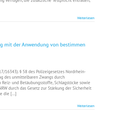
 verfügen, die zusätzliche Testpflicht entfallen,
d-
Weiterlesen
ng mit der Anwendung von bestimmen
ttlungsverfahren,
7/16343). § 58 des Polizeigesetzes Nordrhein-
ung des unmittelbaren Zwangs durch
ammenhang
 Reiz- und Betäubungsstoffe, Schlagstöcke sowie
NRW durch das Gesetz zur Stärkung der Sicherheit
die [...]
endung
Weiterlesen
timmen
gsmitteln
h
zei