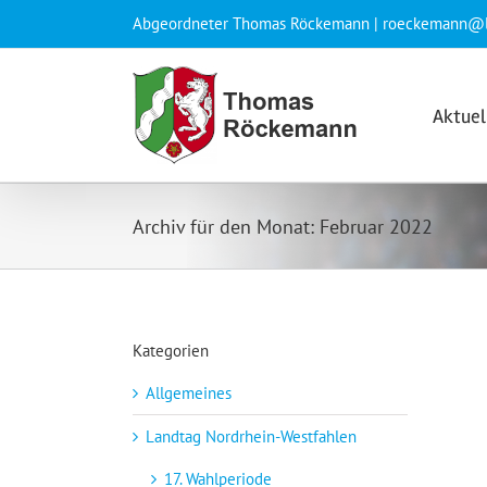
Zum
Abgeordneter Thomas Röckemann |
roeckemann@l
Inhalt
springen
Aktuel
Archiv für den Monat:
Februar 2022
Kategorien
Allgemeines
Landtag Nordrhein-Westfahlen
17. Wahlperiode