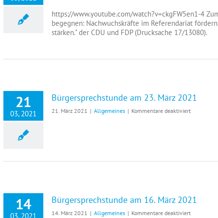
Der
Präsenzunt
https://www.youtube.com/watch?v=ckgFW5en1-4 Zum A
darf
begegnen: Nachwuchskräfte im Referendariat fördern, 
nicht
stärken." der CDU und FDP (Drucksache 17/13080).
abgeschaff
werden
Bürgersprechstunde am 23. März 2021
21
für
21. März 2021
|
Allgemeines
|
Kommentare deaktiviert
03, 2021
Bürgerspre
am
23.
März
2021
Bürgersprechstunde am 16. März 2021
14
für
14. März 2021
|
Allgemeines
|
Kommentare deaktiviert
03, 2021