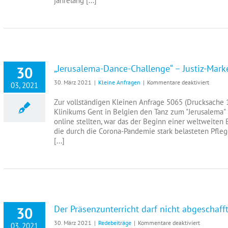
jahrelang [...]
„Jerusalema-Dance-Challenge“ – Justiz-Mar
30
für
30. März 2021
|
Kleine Anfragen
|
Kommentare deaktiviert
03, 2021
„Jerusa
Dance-
Zur vollständigen Kleinen Anfrage 5065 (Drucksache 1
Challe
Klinikums Gent in Belgien den Tanz zum "Jerusalema"
–
online stellten, war das der Beginn einer weltweite
Justiz-
die durch die Corona-Pandemie stark belasteten Pflege
Market
[...]
ohne
Beacht
der
Urhebe
Der Präsenzunterricht darf nicht abgeschaff
30
für
30. März 2021
|
Redebeiträge
|
Kommentare deaktiviert
03, 2021