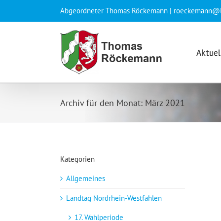
Zum
Abgeordneter Thomas Röckemann |
roeckemann@l
Inhalt
springen
Aktuel
Archiv für den Monat:
März 2021
Kategorien
Allgemeines
Landtag Nordrhein-Westfahlen
17. Wahlperiode