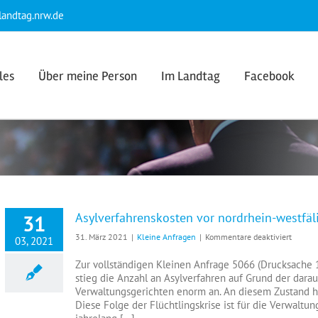
andtag.nrw.de
les
Über meine Person
Im Landtag
Facebook
Asylverfahrenskosten vor nordrhein-westfäl
31
für
31. März 2021
|
Kleine Anfragen
|
Kommentare deaktiviert
03, 2021
Asylve
vor
Zur vollständigen Kleinen Anfrage 5066 (Drucksache 
nordrhe
stieg die Anzahl an Asylverfahren auf Grund der dara
westfä
Verwaltungsgerichten enorm an. An diesem Zustand ha
Verwal
Diese Folge der Flüchtlingskrise ist für die Verwalt