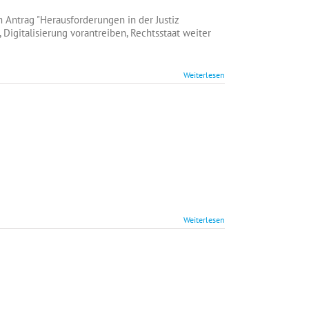
erricht
ntrag "Herausforderungen in der Justiz
Digitalisierung vorantreiben, Rechtsstaat weiter
t
Weiterlesen
chstunde
Weiterlesen