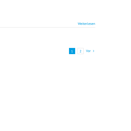
chstunde
Weiterlesen
Vor
1
2