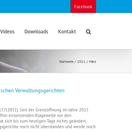
Facebook
Videos
Downloads
Kontakt
Startseite
2021
März
ischen Verwaltungsgerichten
rfahrenskosten
17/12851). Seit der Grenzöffnung im Jahre 2015
in-
ufhin einsetzenden Klagewelle vor den
lischen
t sich bis zum heutigen Tage nichts geändert.
tungsgerichten
ungsgerichte noch nicht überstanden und werde noch