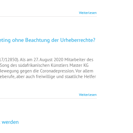
Weiterlesen
keting ohne Beachtung der Urheberrechte?
lema-
7/12850). Als am 27. August 2020 Mitarbeiter des
nge“
 Song des südafrikanischen Künstlers Master KG
n Bewegung gegen die Coronadepression. Vor allem
berufe, aber auch freiwillige und staatliche Helfer
ing
ung
Weiterlesen
rrechte?
t werden