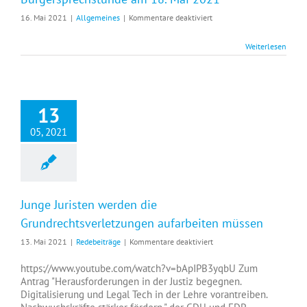
einer
für
16. Mai 2021
|
Allgemeines
|
Kommentare deaktiviert
grundlegenden
Bürgersprechstunde
Reform.
am
Weiterlesen
18.
Mai
2021
13
05, 2021
Junge Juristen werden die
Grundrechtsverletzungen aufarbeiten müssen
für
13. Mai 2021
|
Redebeiträge
|
Kommentare deaktiviert
Junge
Juristen
https://www.youtube.com/watch?v=bApIPB3yqbU Zum
werden
Antrag "Herausforderungen in der Justiz begegnen.
die
Digitalisierung und Legal Tech in der Lehre vorantreiben.
Grundrechtsverletzungen