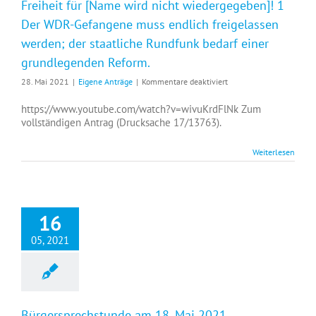
Freiheit für [Name wird nicht wiedergegeben]! 1
Der WDR-Gefangene muss endlich freigelassen
werden; der staatliche Rundfunk bedarf einer
grundlegenden Reform.
für
28. Mai 2021
|
Eigene Anträge
|
Kommentare deaktiviert
Freiheit
für
https://www.youtube.com/watch?v=wivuKrdFlNk Zum
[Name
vollständigen Antrag (Drucksache 17/13763).
wird
nicht
Weiterlesen
wiedergegeben]!
1
Der
WDR-
Gefangene
16
muss
endlich
05, 2021
freigelassen
werden;
der
staatliche
Rundfunk
bedarf
Bürgersprechstunde am 18. Mai 2021