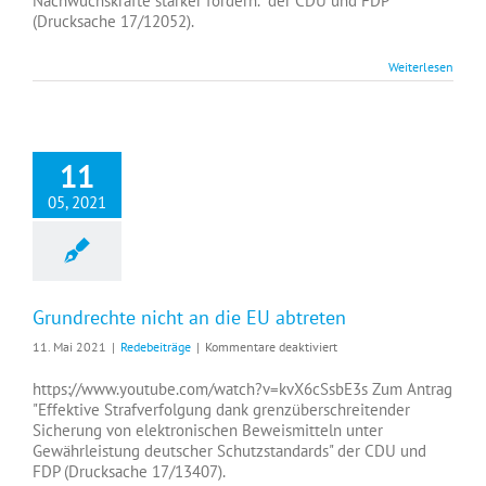
Nachwuchskräfte stärker fördern." der CDU und FDP
aufarbeiten
(Drucksache 17/12052).
müssen
Weiterlesen
11
05, 2021
Grundrechte nicht an die EU abtreten
für
11. Mai 2021
|
Redebeiträge
|
Kommentare deaktiviert
Grundrechte
nicht
https://www.youtube.com/watch?v=kvX6cSsbE3s Zum Antrag
an
"Effektive Strafverfolgung dank grenzüberschreitender
die
Sicherung von elektronischen Beweismitteln unter
EU
Gewährleistung deutscher Schutzstandards" der CDU und
abtreten
FDP (Drucksache 17/13407).