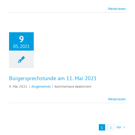
Weiterlesen
9
05, 2021
Bürgersprechstunde am 11. Mai 2021
für
9. Mai 2021
|
Allgemeines
|
Kommentare deaktiviert
Bürgersprechstunde
am
Weiterlesen
11.
Mai
2021
Vor
1
2