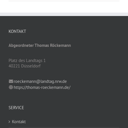
KONTAKT
Abgeordneter Thomas Röckemann
Platz des Landtags 1
40221 Düsseldorf
roeckemann@landtag.nrw.de
https://thomas-roeckemann.de/
SERVICE
Kontakt