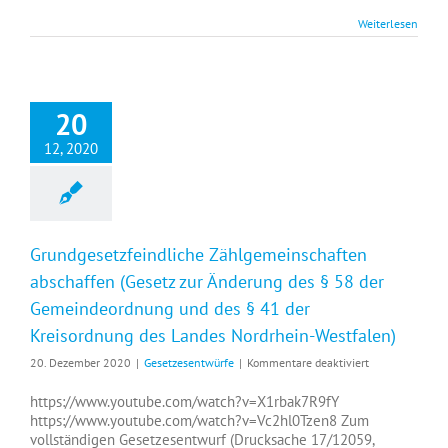
am
Weiterlesen
29.
Dezember
2020
20
12, 2020
Grundgesetzfeindliche Zählgemeinschaften
abschaffen (Gesetz zur Änderung des § 58 der
Gemeindeordnung und des § 41 der
Kreisordnung des Landes Nordrhein-Westfalen)
für
20. Dezember 2020
|
Gesetzesentwürfe
|
Kommentare deaktiviert
Grundgesetzfei
Zählgemeinsch
https://www.youtube.com/watch?v=X1rbak7R9fY
abschaffen
https://www.youtube.com/watch?v=Vc2hl0Tzen8 Zum
(Gesetz
vollständigen Gesetzesentwurf (Drucksache 17/12059,