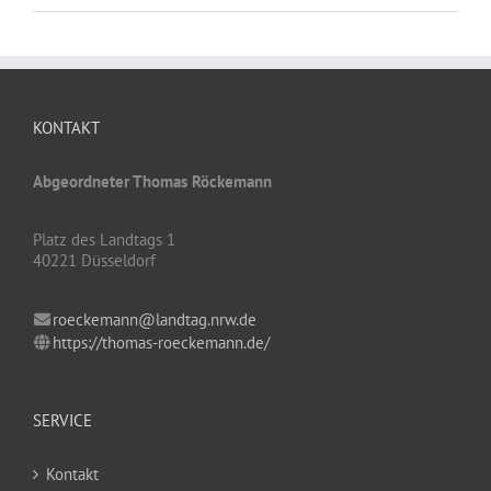
KONTAKT
Abgeordneter Thomas Röckemann
Platz des Landtags 1
40221 Düsseldorf
roeckemann@landtag.nrw.de
https://thomas-roeckemann.de/
SERVICE
Kontakt