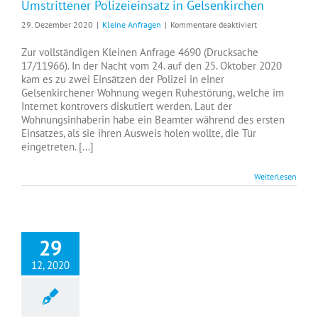
Umstrittener Polizeieinsatz in Gelsenkirchen
für
29. Dezember 2020
|
Kleine Anfragen
|
Kommentare deaktiviert
Umstrittener
Polizeieinsatz
Zur vollständigen Kleinen Anfrage 4690 (Drucksache
in
17/11966). In der Nacht vom 24. auf den 25. Oktober 2020
Gelsenkirchen
kam es zu zwei Einsätzen der Polizei in einer
Gelsenkirchener Wohnung wegen Ruhestörung, welche im
Internet kontrovers diskutiert werden. Laut der
Wohnungsinhaberin habe ein Beamter während des ersten
Einsatzes, als sie ihren Ausweis holen wollte, die Tür
eingetreten. [...]
Weiterlesen
29
12, 2020