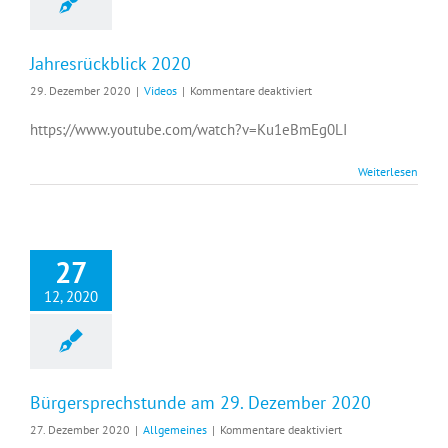
Jahresrückblick 2020
für
29. Dezember 2020
|
Videos
|
Kommentare deaktiviert
Jahresrückblick
2020
https://www.youtube.com/watch?v=Ku1eBmEg0LI
Weiterlesen
27
12, 2020
Bürgersprechstunde am 29. Dezember 2020
für
27. Dezember 2020
|
Allgemeines
|
Kommentare deaktiviert
Bürgersprechstunde