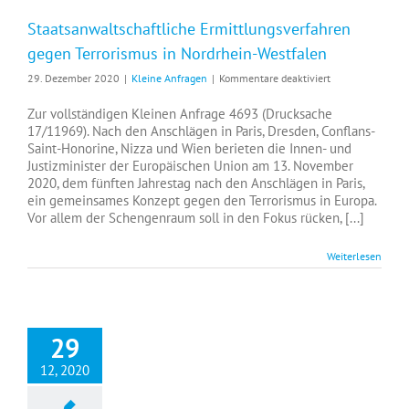
Staatsanwaltschaftliche Ermittlungsverfahren
gegen Terrorismus in Nordrhein-Westfalen
für
29. Dezember 2020
|
Kleine Anfragen
|
Kommentare deaktiviert
Staatsanwaltscha
Ermittlungsverf
Zur vollständigen Kleinen Anfrage 4693 (Drucksache
gegen
17/11969). Nach den Anschlägen in Paris, Dresden, Conflans-
Terrorismus
Saint-Honorine, Nizza und Wien berieten die Innen- und
in
Justizminister der Europäischen Union am 13. November
Nordrhein-
2020, dem fünften Jahrestag nach den Anschlägen in Paris,
Westfalen
ein gemeinsames Konzept gegen den Terrorismus in Europa.
Vor allem der Schengenraum soll in den Fokus rücken, [...]
Weiterlesen
29
12, 2020