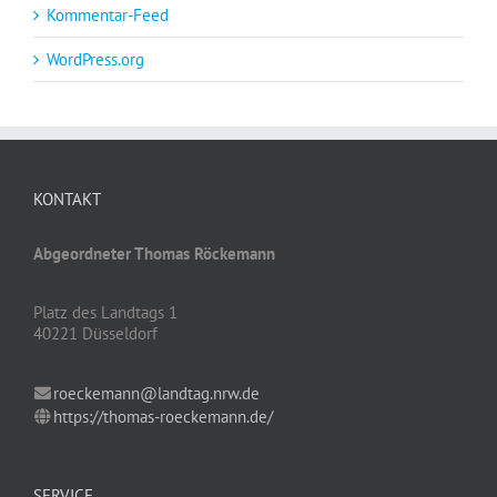
Kommentar-Feed
WordPress.org
KONTAKT
Abgeordneter Thomas Röckemann
Platz des Landtags 1
40221 Düsseldorf
roeckemann@landtag.nrw.de
https://thomas-roeckemann.de/
SERVICE