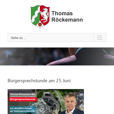
Zum
Inhalt
springen
Gehe zu ...
Bürgersprechstunde am 23. Juni
Bürgersprechstunde am 23. Juni