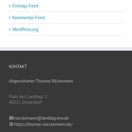
Eintrags-Feed
Kommentar-Feed
WordPress.org
KONTAKT
Abgeordneter Thomas Röckemann
Platz des Landtags 1
40221 Düsseldorf
roeckemann@landtag.nrw.de
https://thomas-roeckemann.de/