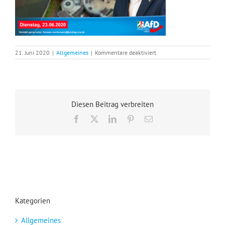
für
21. Juni 2020
|
Allgemeines
|
Kommentare deaktiviert
Bürgersprechstunde
am
23.
Juni
Diesen Beitrag verbreiten
Facebook
X
LinkedIn
Pinterest
E-
Mail
Kategorien
Allgemeines