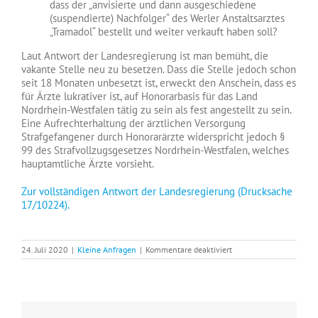
dass der „anvisierte und dann ausgeschiedene
(suspendierte) Nachfolger“ des Werler Anstaltsarztes
„Tramadol“ bestellt und weiter verkauft haben soll?
Laut Antwort der Landesregierung ist man bemüht, die
vakante Stelle neu zu besetzen. Dass die Stelle jedoch schon
seit 18 Monaten unbesetzt ist, erweckt den Anschein, dass es
für Ärzte lukrativer ist, auf Honorarbasis für das Land
Nordrhein-Westfalen tätig zu sein als fest angestellt zu sein.
Eine Aufrechterhaltung der ärztlichen Versorgung
Strafgefangener durch Honorarärzte widerspricht jedoch §
99 des Strafvollzugsgesetzes Nordrhein-Westfalen, welches
hauptamtliche Ärzte vorsieht.
Zur vollständigen Antwort der Landesregierung (Drucksache
17/10224).
für
24. Juli 2020
|
Kleine Anfragen
|
Kommentare deaktiviert
Die
Justizvollzugsanstalt
Werl
sucht
weiterhin
nach