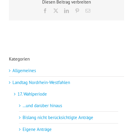
Diesen Beitrag verbreiten
einem
Anstaltsarzt
Facebook
X
LinkedIn
Pinterest
E-
Mail
Kategorien
Allgemeines
Landtag Nordrhein-Westfahlen
17. Wahlperiode
…und darüber hinaus
Bislang nicht berücksichtigte Anträge
Eigene Anträge