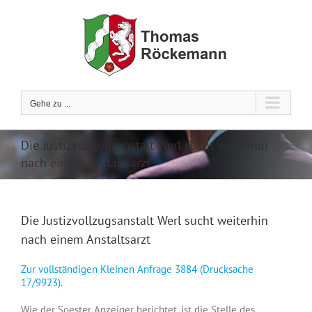
Zum
Inhalt
springen
Gehe zu ...
Die Justizvollzugsanstalt Werl sucht weiterhin
nach einem Anstaltsarzt
Die Justizvollzugsanstalt Werl sucht weiterhin
nach einem Anstaltsarzt
Zur vollständigen Kleinen Anfrage 3884 (Drucksache
17/9923).
Wie der Soester Anzeiger berichtet, ist die Stelle des