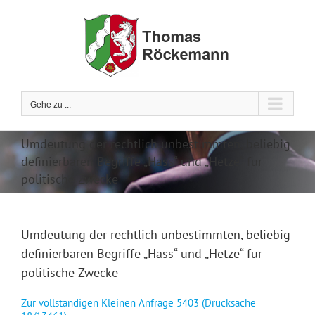
Zum
Inhalt
springen
Gehe zu ...
Umdeutung der rechtlich unbestimmten, beliebig
definierbaren Begriffe „Hass“ und „Hetze“ für
politische Zwecke
Umdeutung der rechtlich unbestimmten, beliebig
definierbaren Begriffe „Hass“ und „Hetze“ für
politische Zwecke
Zur vollständigen Kleinen Anfrage 5403 (Drucksache